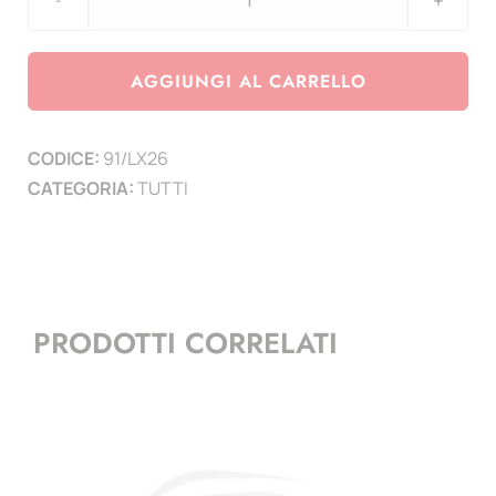
Lussemburgo
2026
-
AGGIUNGI AL CARRELLO
cambio
conio
CODICE:
91/LX26
-
CATEGORIA:
TUTTI
1
pag.
quantità
PRODOTTI CORRELATI