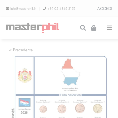
Salta
ACCEDI
info@masterphil.it |
+39 02 4846 3155
al
contenuto
Togg
Navi
PRODUZIONI
< Precedente
LINEA COLLEZIONISMO
FIERE
CONTATTI