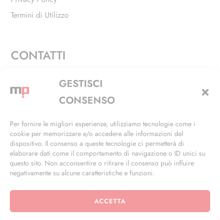
Termini di Utilizzo
CONTATTI
Via Alfieri, 27 - Trezzano Sul Naviglio (MI)
GESTISCI
+39 02 4846 3155
CONSENSO
+39 02 4846 3148
Per fornire le migliori esperienze, utilizziamo tecnologie come i
cookie per memorizzare e/o accedere alle informazioni del
info@masterphil.it
dispositivo. Il consenso a queste tecnologie ci permetterà di
elaborare dati come il comportamento di navigazione o ID unici su
questo sito. Non acconsentire o ritirare il consenso può influire
negativamente su alcune caratteristiche e funzioni.
ACCETTA
© 2026 | All Rights Reserved | Powered by
Ramdac