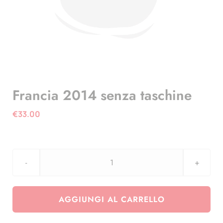
Francia 2014 senza taschine
€
33.00
Francia
2014
senza
AGGIUNGI AL CARRELLO
taschine
quantità