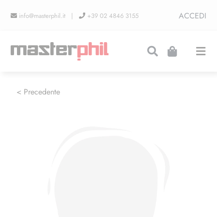
Salta
ACCEDI
info@masterphil.it |
+39 02 4846 3155
al
contenuto
Togg
Navi
PRODUZIONI
< Precedente
LINEA COLLEZIONISMO
FIERE
CONTATTI