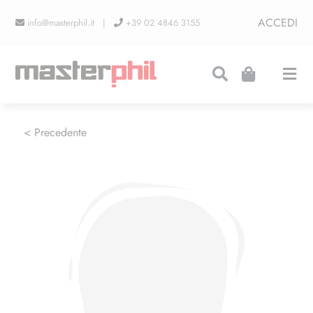
Salta
ACCEDI
info@masterphil.it |
+39 02 4846 3155
al
contenuto
Togg
Navi
PRODUZIONI
< Precedente
LINEA COLLEZIONISMO
FIERE
CONTATTI