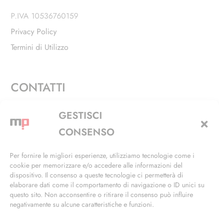
P.IVA 10536760159
Privacy Policy
Termini di Utilizzo
CONTATTI
Via Alfieri, 27 - Trezzano Sul Naviglio (MI)
GESTISCI
+39 02 4846 3155
CONSENSO
+39 02 4846 3148
Per fornire le migliori esperienze, utilizziamo tecnologie come i
cookie per memorizzare e/o accedere alle informazioni del
info@masterphil.it
dispositivo. Il consenso a queste tecnologie ci permetterà di
elaborare dati come il comportamento di navigazione o ID unici su
questo sito. Non acconsentire o ritirare il consenso può influire
negativamente su alcune caratteristiche e funzioni.