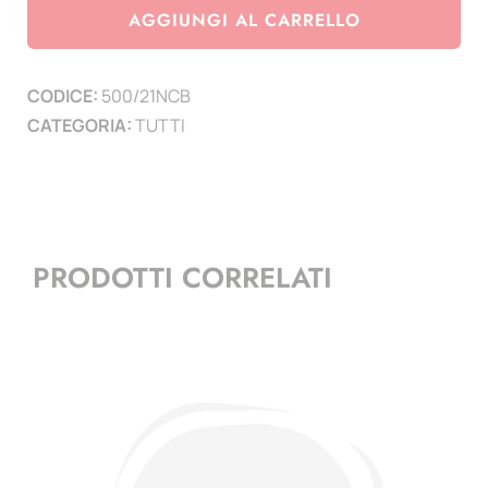
2021
AGGIUNGI AL CARRELLO
codice
a
CODICE:
500/21NCB
barre
CATEGORIA:
TUTTI
-
completamento
annata
BF
senza
PRODOTTI CORRELATI
codici
quantità