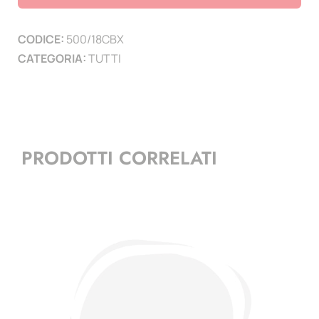
codice
a
CODICE:
500/18CBX
barre
CATEGORIA:
TUTTI
-
tutte
le
posizioni
quantità
PRODOTTI CORRELATI