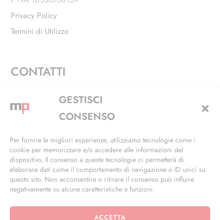
Privacy Policy
Termini di Utilizzo
CONTATTI
Via Alfieri, 27 - Trezzano Sul Naviglio (MI)
GESTISCI
+39 02 4846 3155
CONSENSO
+39 02 4846 3148
Per fornire le migliori esperienze, utilizziamo tecnologie come i
cookie per memorizzare e/o accedere alle informazioni del
info@masterphil.it
dispositivo. Il consenso a queste tecnologie ci permetterà di
elaborare dati come il comportamento di navigazione o ID unici su
questo sito. Non acconsentire o ritirare il consenso può influire
negativamente su alcune caratteristiche e funzioni.
ACCETTA