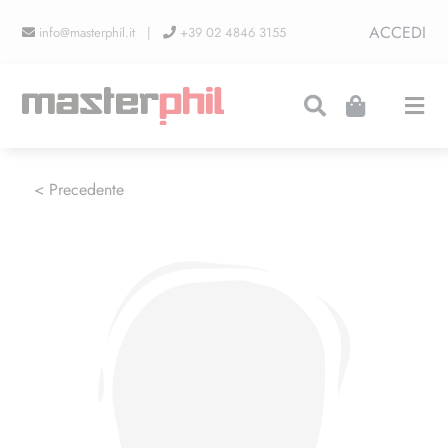
Salta
ACCEDI
info@masterphil.it |
+39 02 4846 3155
al
contenuto
Togg
Navi
PRODUZIONI
< Precedente
LINEA COLLEZIONISMO
FIERE
CONTATTI