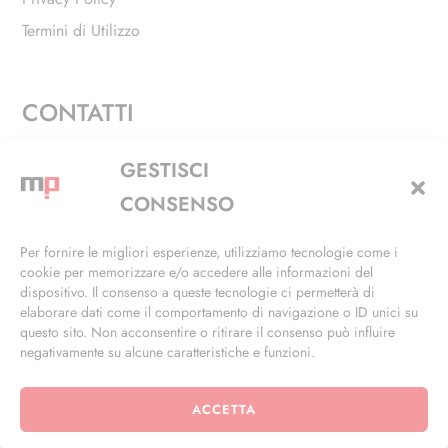
Termini di Utilizzo
CONTATTI
Via Alfieri, 27 - Trezzano Sul Naviglio (MI)
GESTISCI
+39 02 4846 3155
CONSENSO
+39 02 4846 3148
Per fornire le migliori esperienze, utilizziamo tecnologie come i
cookie per memorizzare e/o accedere alle informazioni del
info@masterphil.it
dispositivo. Il consenso a queste tecnologie ci permetterà di
elaborare dati come il comportamento di navigazione o ID unici su
questo sito. Non acconsentire o ritirare il consenso può influire
negativamente su alcune caratteristiche e funzioni.
ACCETTA
© 2026 | All Rights Reserved | Powered by
Ramdac