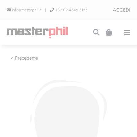
Salta
ACCEDI
info@masterphil.it |
+39 02 4846 3155
al
contenuto
Togg
Navi
PRODUZIONI
< Precedente
LINEA COLLEZIONISMO
FIERE
CONTATTI