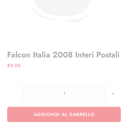
Falcon Italia 2008 Interi Postali
€
9.00
Falcon
Italia
2008
AGGIUNGI AL CARRELLO
Interi
Postali