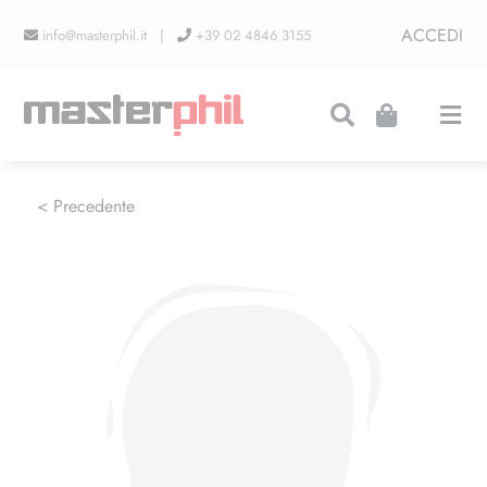
Salta
ACCEDI
info@masterphil.it |
+39 02 4846 3155
al
contenuto
Togg
Navi
PRODUZIONI
< Precedente
LINEA COLLEZIONISMO
FIERE
CONTATTI