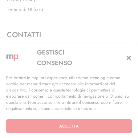
Termini di Utilizzo
CONTATTI
Via Alfieri, 27 - Trezzano Sul Naviglio (MI)
GESTISCI
+39 02 4846 3155
CONSENSO
+39 02 4846 3148
Per fornire le migliori esperienze, utilizziamo tecnologie come i
cookie per memorizzare e/o accedere alle informazioni del
info@masterphil.it
dispositivo. Il consenso a queste tecnologie ci permetterà di
elaborare dati come il comportamento di navigazione o ID unici su
questo sito. Non acconsentire o ritirare il consenso può influire
negativamente su alcune caratteristiche e funzioni.
ACCETTA
© 2026 | All Rights Reserved | Powered by
Ramdac