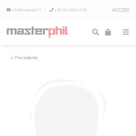
Salta
ACCEDI
info@masterphil.it |
+39 02 4846 3155
al
contenuto
Togg
Navi
PRODUZIONI
< Precedente
LINEA COLLEZIONISMO
FIERE
CONTATTI