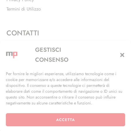
Termini di Utilizzo
CONTATTI
Via Alfieri, 27 - Trezzano Sul Naviglio (MI)
GESTISCI
+39 02 4846 3155
CONSENSO
+39 02 4846 3148
Per fornire le migliori esperienze, utilizziamo tecnologie come i
cookie per memorizzare e/o accedere alle informazioni del
info@masterphil.it
dispositivo. Il consenso a queste tecnologie ci permetterà di
elaborare dati come il comportamento di navigazione o ID unici su
questo sito. Non acconsentire o ritirare il consenso può influire
negativamente su alcune caratteristiche e funzioni.
ACCETTA
© 2026 | All Rights Reserved | Powered by
Ramdac