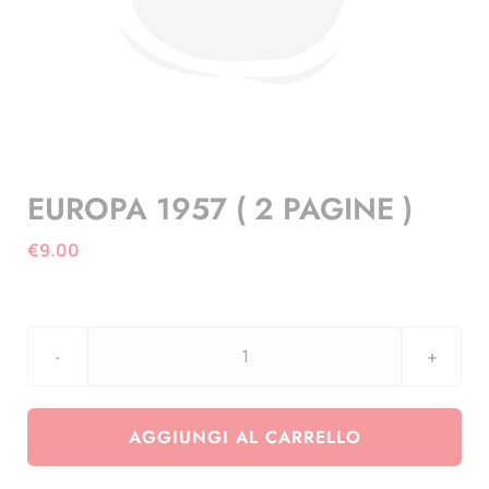
EUROPA 1957 ( 2 PAGINE )
€
9.00
EUROPA
1957
(
AGGIUNGI AL CARRELLO
2
PAGINE