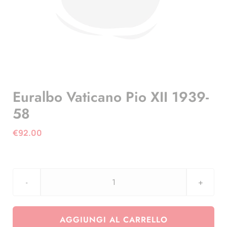
Euralbo Vaticano Pio XII 1939-
58
€
92.00
Euralbo
Vaticano
Pio
AGGIUNGI AL CARRELLO