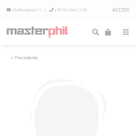
Salta
ACCEDI
info@masterphil.it |
+39 02 4846 3155
al
contenuto
Togg
Navi
PRODUZIONI
< Precedente
LINEA COLLEZIONISMO
FIERE
CONTATTI