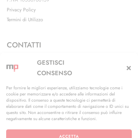
Privacy Policy
Termini di Utilizzo
CONTATTI
Via Alfieri, 27 - Trezzano Sul Naviglio (MI)
GESTISCI
+39 02 4846 3155
CONSENSO
+39 02 4846 3148
Per fornire le migliori esperienze, utilizziamo tecnologie come i
cookie per memorizzare e/o accedere alle informazioni del
info@masterphil.it
dispositivo. Il consenso a queste tecnologie ci permetterà di
elaborare dati come il comportamento di navigazione o ID unici su
questo sito. Non acconsentire o ritirare il consenso può influire
negativamente su alcune caratteristiche e funzioni.
ACCETTA