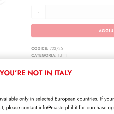
AGGIU
CODICE:
723/25
CATEGORIA:
TUTTI
YOU’RE NOT IN ITALY
CORRELATI
available only in selected European countries. If your
ut, please contact
info@masterphil.it
for purchase opt