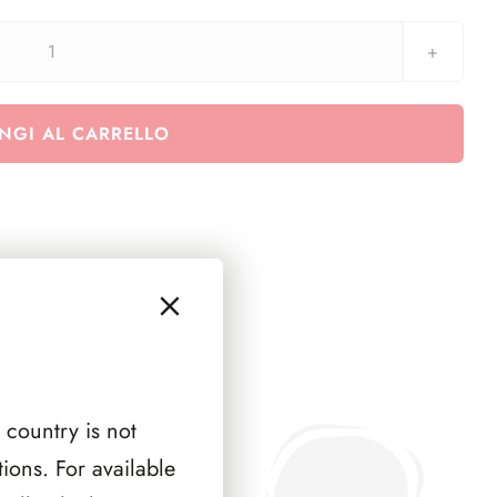
Euralbo
Vaticano
2025
NGI AL CARRELLO
-
Interi
Postali
-
Pagine
Falcon
-
6
pagine
quantità
 country is not
ions. For available