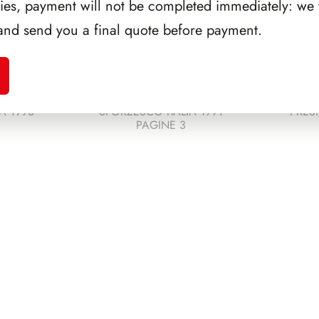
ries, payment will not be completed immediately: we w
and send you a final quote before payment.
A 1993
SFORZESCO ITALIA 1991
PRES
PAGINE 3