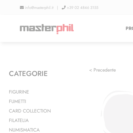
Salta
info@masterphil.it |
+39 02 4846 3155
al
contenuto
PR
< Precedente
CATEGORIE
FIGURINE
FUMETTI
CARD COLLECTION
FILATELIA
NUMISMATICA