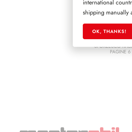
international count
shipping manually 
OK, THANKS!
SFORZESCO ITALI
PAGINE 6