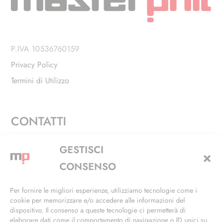
P.IVA 10536760159
Privacy Policy
Termini di Utilizzo
CONTATTI
Via Alfieri, 27 - Trezzano Sul Naviglio (MI)
GESTISCI
+39 02 4846 3155
CONSENSO
+39 02 4846 3148
Per fornire le migliori esperienze, utilizziamo tecnologie come i
cookie per memorizzare e/o accedere alle informazioni del
info@masterphil.it
dispositivo. Il consenso a queste tecnologie ci permetterà di
elaborare dati come il comportamento di navigazione o ID unici su