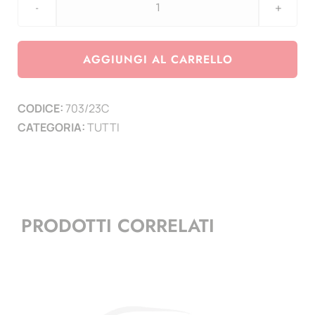
Euralbo
Vaticano
2023
AGGIUNGI AL CARRELLO
-
Emissioni
CODICE:
703/23C
congiunte
CATEGORIA:
TUTTI
-
Foglietto
Aeronautica
Italiae
SMOM
PRODOTTI CORRELATI
-
Foglietto
Polonia
-
Singolo