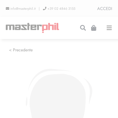
Salta
ACCEDI
info@masterphil.it |
+39 02 4846 3155
al
contenuto
Togg
Navi
PRODUZIONI
< Precedente
LINEA COLLEZIONISMO
FIERE
CONTATTI