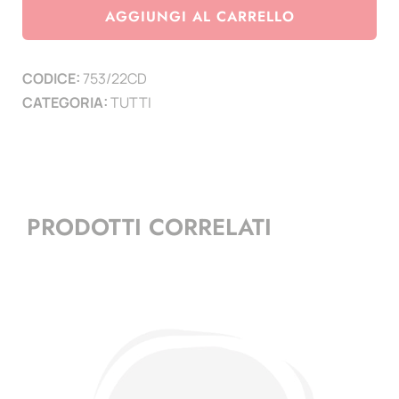
2022
AGGIUNGI AL CARRELLO
-
Centenario
CODICE:
753/22CD
Dispensario
CATEGORIA:
TUTTI
-
1
mf
(1)
quantità
PRODOTTI CORRELATI