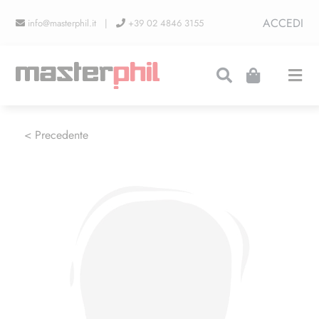
Salta
ACCEDI
info@masterphil.it |
+39 02 4846 3155
al
contenuto
Togg
Navi
PRODUZIONI
< Precedente
LINEA COLLEZIONISMO
FIERE
CONTATTI