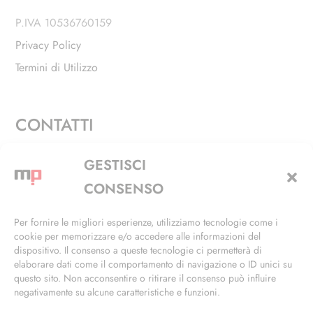
P.IVA 10536760159
Privacy Policy
Termini di Utilizzo
CONTATTI
Via Alfieri, 27 - Trezzano Sul Naviglio (MI)
GESTISCI
+39 02 4846 3155
CONSENSO
+39 02 4846 3148
Per fornire le migliori esperienze, utilizziamo tecnologie come i
cookie per memorizzare e/o accedere alle informazioni del
info@masterphil.it
dispositivo. Il consenso a queste tecnologie ci permetterà di
elaborare dati come il comportamento di navigazione o ID unici su
questo sito. Non acconsentire o ritirare il consenso può influire
negativamente su alcune caratteristiche e funzioni.