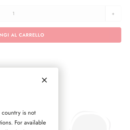
Euralbo
Vaticano
2025
NGI AL CARRELLO
-
Sede
Vacante
1
pagina
quantità
 country is not
ions. For available