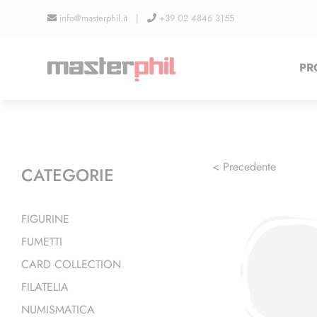
Salta
info@masterphil.it |
+39 02 4846 3155
al
contenuto
PR
< Precedente
CATEGORIE
FIGURINE
FUMETTI
CARD COLLECTION
FILATELIA
NUMISMATICA