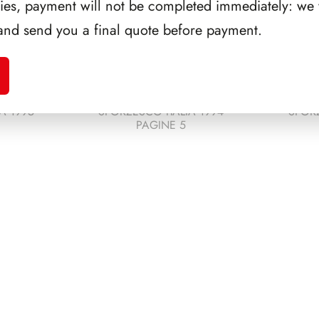
ries, payment will not be completed immediately: we w
and send you a final quote before payment.
A 1995
SFORZESCO ITALIA 1994
SFORZ
PAGINE 5