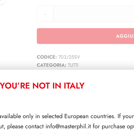
AGGIU
CODICE:
703/25SV
CATEGORIA:
TUTTI
YOU’RE NOT IN ITALY
CORRELATI
available only in selected European countries. If your
ut, please contact
info@masterphil.it
for purchase opt