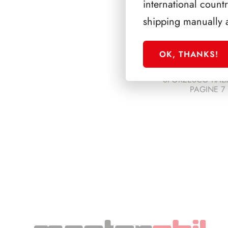
international count
shipping manually 
OK, THANKS!
SFORZESCO ITALI
PAGINE 7