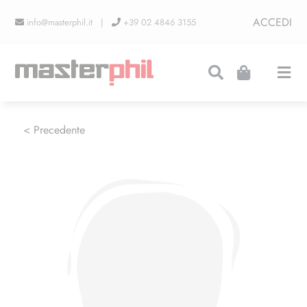
Salta
ACCEDI
info@masterphil.it |
+39 02 4846 3155
al
contenuto
Togg
Navi
PRODUZIONI
< Precedente
LINEA COLLEZIONISMO
FIERE
CONTATTI