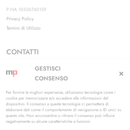
P.IVA 10536760159
Privacy Policy
Termini di Utilizzo
CONTATTI
Via Alfieri, 27 - Trezzano Sul Naviglio (MI)
GESTISCI
+39 02 4846 3155
CONSENSO
+39 02 4846 3148
Per fornire le migliori esperienze, utilizziamo tecnologie come i
cookie per memorizzare e/o accedere alle informazioni del
info@masterphil.it
dispositivo. Il consenso a queste tecnologie ci permetterà di
elaborare dati come il comportamento di navigazione o ID unici su
questo sito. Non acconsentire o ritirare il consenso può influire
negativamente su alcune caratteristiche e funzioni.