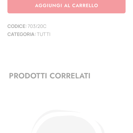
2020
AGGIUNGI AL CARRELLO
-
serie
CODICE:
703/20C
congiunte
CATEGORIA:
TUTTI
-
Austria
-
Costa
d'Avorio
PRODOTTI CORRELATI
-
Polonia
-
Italia
quantità