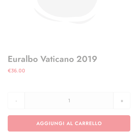
Euralbo Vaticano 2019
€
36.00
Euralbo
Vaticano
2019
AGGIUNGI AL CARRELLO
quantità