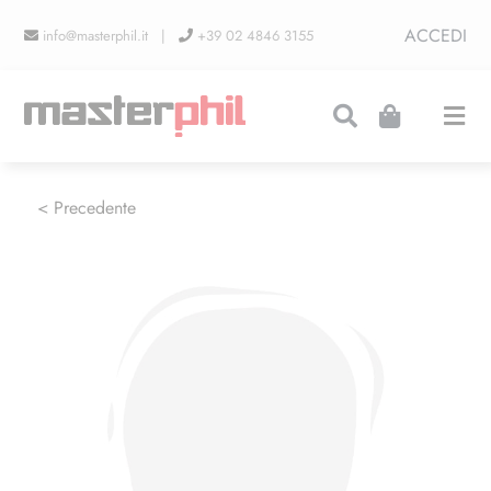
Salta
ACCEDI
info@masterphil.it |
+39 02 4846 3155
al
contenuto
Togg
Navi
PRODUZIONI
< Precedente
LINEA COLLEZIONISMO
FIERE
CONTATTI