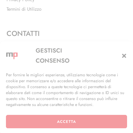
Termini di Utilizzo
CONTATTI
Via Alfieri, 27 - Trezzano Sul Naviglio (MI)
GESTISCI
+39 02 4846 3155
CONSENSO
+39 02 4846 3148
Per fornire le migliori esperienze, utilizziamo tecnologie come i
cookie per memorizzare e/o accedere alle informazioni del
info@masterphil.it
dispositivo. Il consenso a queste tecnologie ci permetterà di
elaborare dati come il comportamento di navigazione o ID unici su
questo sito. Non acconsentire o ritirare il consenso può influire
negativamente su alcune caratteristiche e funzioni.
ACCETTA
© 2026 | All Rights Reserved | Powered by
Ramdac