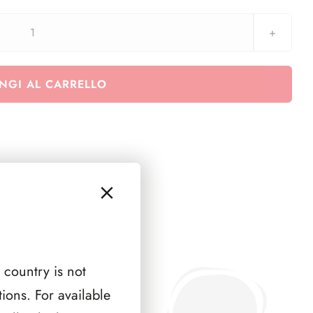
Euralbo
Vaticano
2018
NGI AL CARRELLO
-
50°
ann.
Della
morte
di
Padre
Pio
-
(minifoglio)
 country is not
quantità
ions. For available