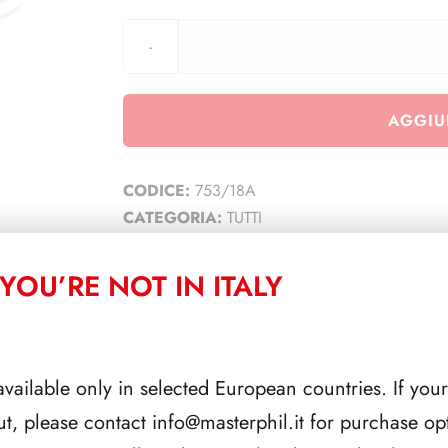
AGGIU
CODICE:
753/18A
CATEGORIA:
TUTTI
YOU’RE NOT IN ITALY
CORRELATI
available only in selected European countries. If your
ut, please contact
info@masterphil.it
for purchase opt