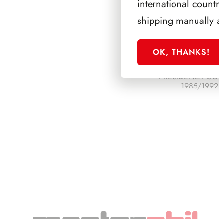
international count
shipping manually 
OK, THANKS!
PRESIDENZA CO
1985/1992