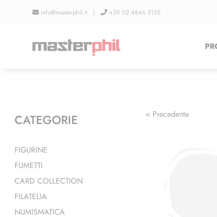
Salta
info@masterphil.it |
+39 02 4846 3155
al
contenuto
PR
< Precedente
CATEGORIE
FIGURINE
FUMETTI
CARD COLLECTION
FILATELIA
NUMISMATICA