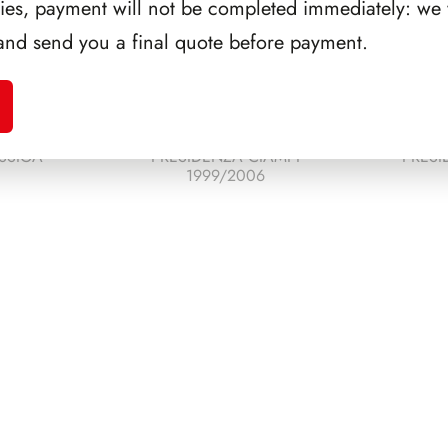
ries, payment will not be completed immediately: we w
and send you a final quote before payment.
SSIGA
PRESIDENZA CIAMPI
PRESI
1999/2006