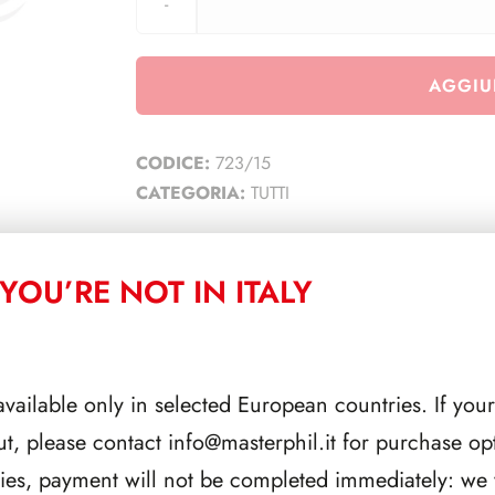
AGGIU
CODICE:
723/15
CATEGORIA:
TUTTI
YOU’RE NOT IN ITALY
CORRELATI
available only in selected European countries. If your
ut, please contact
info@masterphil.it
for purchase opt
ries, payment will not be completed immediately: we w