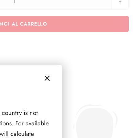
Euralbo
Vaticano
2015
NGI AL CARRELLO
-
Interi
Postali
quantità
 country is not
ions. For available
ill calculate