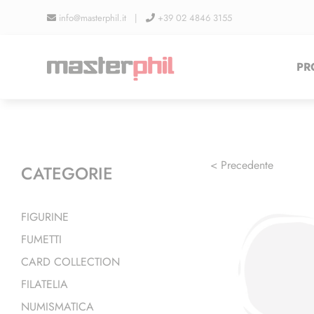
Salta
info@masterphil.it |
+39 02 4846 3155
al
contenuto
PR
< Precedente
CATEGORIE
FIGURINE
FUMETTI
CARD COLLECTION
FILATELIA
NUMISMATICA