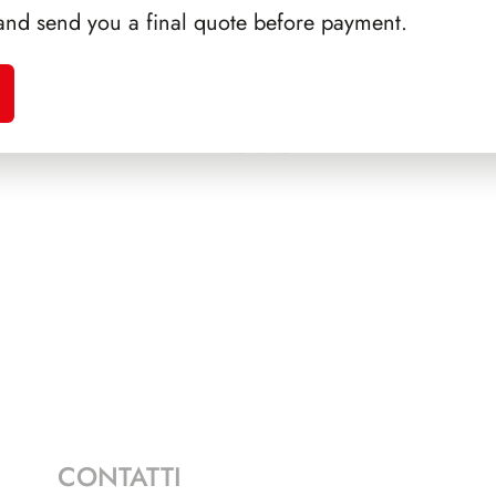
and send you a final quote before payment.
A 1985
SFORZESCO ITALIA 1996
PRESI
1
PAGINE 6
CONTATTI