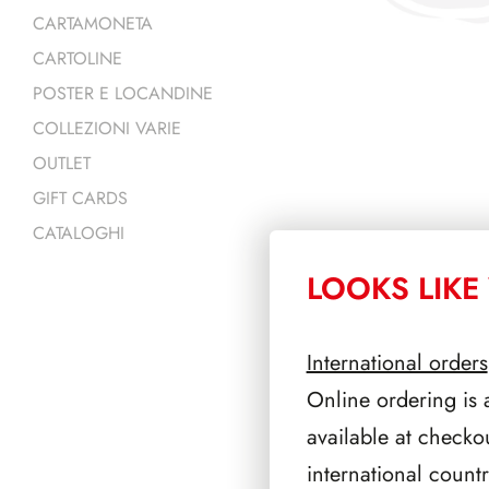
CARTAMONETA
CARTOLINE
POSTER E LOCANDINE
COLLEZIONI VARIE
OUTLET
GIFT CARDS
CATALOGHI
LOOKS LIKE 
PRODOTTI 
International orders
Online ordering is 
available at checko
international count