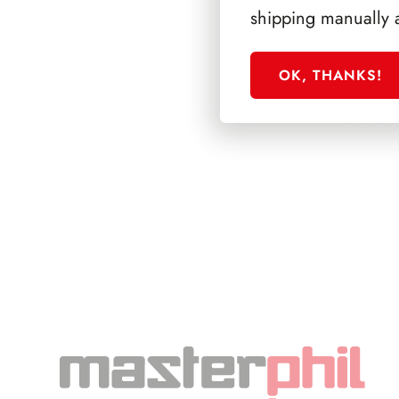
shipping manually 
OK, THANKS!
SFORZESCO ITALI
PAGINE 3+