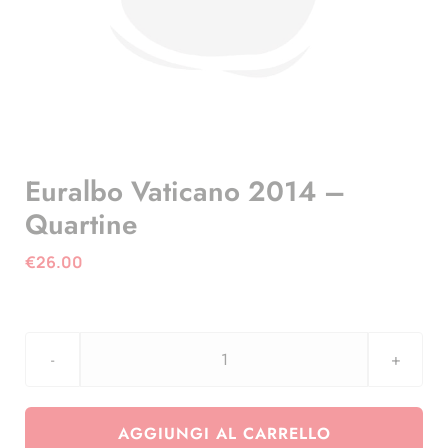
Euralbo Vaticano 2014 –
Quartine
€
26.00
Euralbo
Vaticano
2014
AGGIUNGI AL CARRELLO