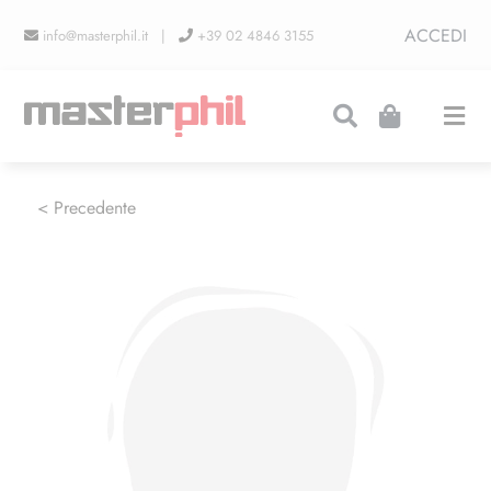
Salta
ACCEDI
info@masterphil.it |
+39 02 4846 3155
al
contenuto
Togg
Navi
PRODUZIONI
< Precedente
LINEA COLLEZIONISMO
FIERE
CONTATTI