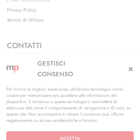
Privacy Policy
Termini di Utilizzo
CONTATTI
Via Alfieri, 27 - Trezzano Sul Naviglio (MI)
GESTISCI
+39 02 4846 3155
CONSENSO
+39 02 4846 3148
Per fornire le migliori esperienze, utilizziamo tecnologie come i
cookie per memorizzare e/o accedere alle informazioni del
info@masterphil.it
dispositivo. Il consenso a queste tecnologie ci permetterà di
elaborare dati come il comportamento di navigazione o ID unici su
questo sito. Non acconsentire o ritirare il consenso può influire
negativamente su alcune caratteristiche e funzioni.
ACCETTA