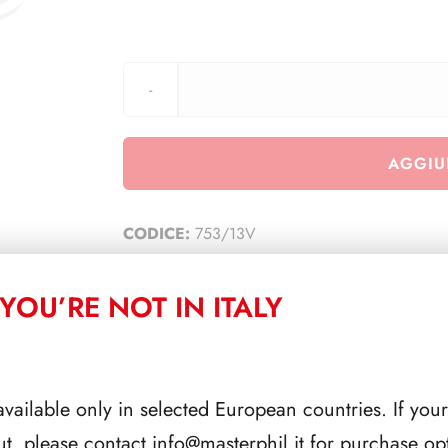
AGGIU
CODICE:
753/13V
CATEGORIA:
TUTTI
YOU’RE NOT IN ITALY
CORRELATI
available only in selected European countries. If your
ut, please contact
info@masterphil.it
for purchase opt