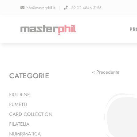
Salta
info@masterphil.it |
+39 02 4846 3155
al
contenuto
PR
< Precedente
CATEGORIE
FIGURINE
FUMETTI
CARD COLLECTION
FILATELIA
NUMISMATICA