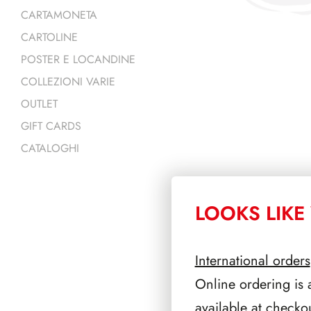
CARTAMONETA
CARTOLINE
POSTER E LOCANDINE
COLLEZIONI VARIE
OUTLET
GIFT CARDS
CATALOGHI
LOOKS LIKE 
PRODOTTI 
International orders
Online ordering is 
available at checko