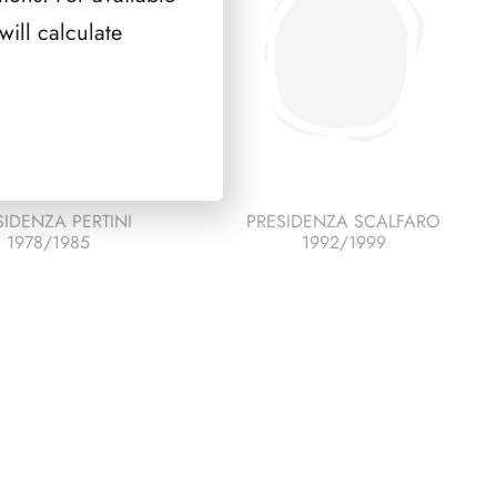
2
ill calculate
minifogli
quantità
SIDENZA PERTINI
PRESIDENZA SCALFARO
1978/1985
1992/1999