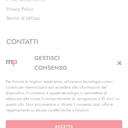
Privacy Policy
Termini di Utilizzo
CONTATTI
Via Alfieri, 27 - Trezzano Sul Naviglio (MI)
GESTISCI
+39 02 4846 3155
CONSENSO
+39 02 4846 3148
Per fornire le migliori esperienze, utilizziamo tecnologie come i
cookie per memorizzare e/o accedere alle informazioni del
info@masterphil.it
dispositivo. Il consenso a queste tecnologie ci permetterà di
elaborare dati come il comportamento di navigazione o ID unici su
questo sito. Non acconsentire o ritirare il consenso può influire
negativamente su alcune caratteristiche e funzioni.
ACCETTA