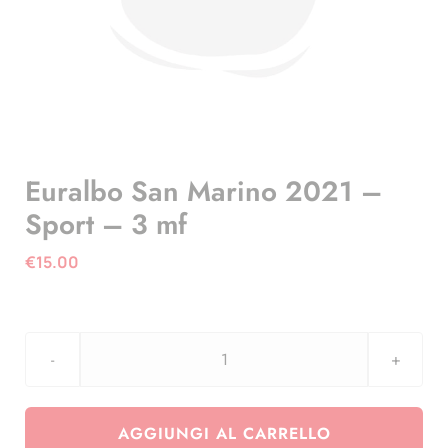
Euralbo San Marino 2021 –
Sport – 3 mf
€
15.00
Euralbo
San
Marino
AGGIUNGI AL CARRELLO