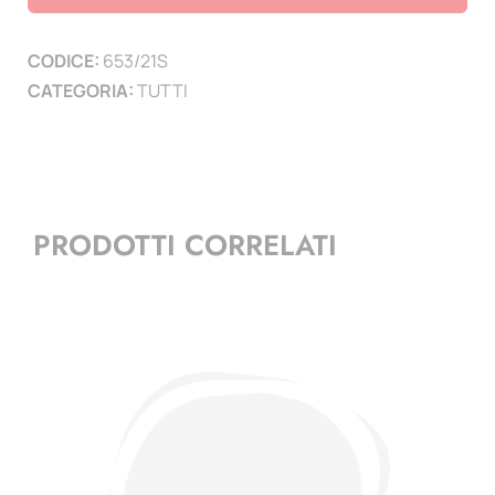
2021
-
CODICE:
653/21S
Sport
CATEGORIA:
TUTTI
-
3
mf
quantità
PRODOTTI CORRELATI