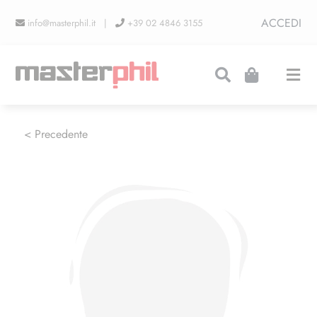
Salta
ACCEDI
info@masterphil.it |
+39 02 4846 3155
al
contenuto
Togg
Navi
PRODUZIONI
< Precedente
LINEA COLLEZIONISMO
FIERE
CONTATTI