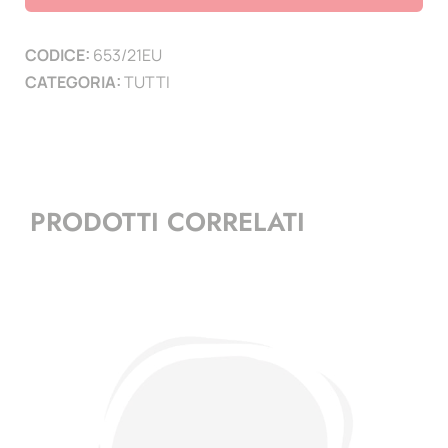
2021
-
CODICE:
653/21EU
Italia
CATEGORIA:
TUTTI
sul
tetto
d'Europa
-
1
PRODOTTI CORRELATI
mf
quantità