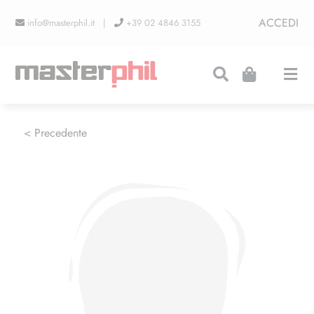
Salta
ACCEDI
info@masterphil.it |
+39 02 4846 3155
al
contenuto
Togg
Navi
PRODUZIONI
< Precedente
LINEA COLLEZIONISMO
FIERE
CONTATTI