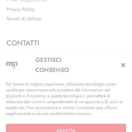
Privacy Policy
Termini di Utilizzo
CONTATTI
Via Alfieri, 27 - Trezzano Sul Naviglio (MI)
GESTISCI
+39 02 4846 3155
CONSENSO
+39 02 4846 3148
Per fornire le migliori esperienze, utilizziamo tecnologie come i
cookie per memorizzare e/o accedere alle informazioni del
info@masterphil.it
dispositivo. Il consenso a queste tecnologie ci permetterà di
elaborare dati come il comportamento di navigazione o ID unici su
questo sito. Non acconsentire o ritirare il consenso può influire
negativamente su alcune caratteristiche e funzioni.
ACCETTA