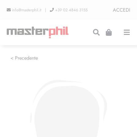
Salta
ACCEDI
info@masterphil.it |
+39 02 4846 3155
al
contenuto
Togg
Navi
PRODUZIONI
< Precedente
LINEA COLLEZIONISMO
FIERE
CONTATTI