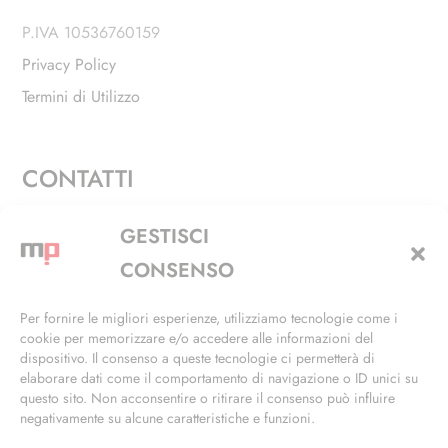
P.IVA 10536760159
Privacy Policy
Termini di Utilizzo
CONTATTI
Via Alfieri, 27 - Trezzano Sul Naviglio (MI)
GESTISCI
+39 02 4846 3155
CONSENSO
+39 02 4846 3148
Per fornire le migliori esperienze, utilizziamo tecnologie come i
cookie per memorizzare e/o accedere alle informazioni del
info@masterphil.it
dispositivo. Il consenso a queste tecnologie ci permetterà di
elaborare dati come il comportamento di navigazione o ID unici su
questo sito. Non acconsentire o ritirare il consenso può influire
negativamente su alcune caratteristiche e funzioni.