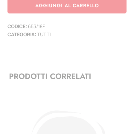
Marino
AGGIUNGI AL CARRELLO
2018
-
CODICE:
653/18F
Giornata
CATEGORIA:
TUTTI
internazionale
delle
Famiglie
-
(3
PRODOTTI CORRELATI
minifogli)
quantità