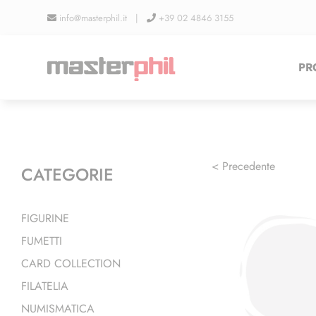
Salta
info@masterphil.it |
+39 02 4846 3155
al
contenuto
PR
< Precedente
CATEGORIE
FIGURINE
FUMETTI
CARD COLLECTION
FILATELIA
NUMISMATICA