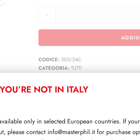
AGGIU
CODICE:
503/24C
CATEGORIA:
TUTTI
YOU’RE NOT IN ITALY
CORRELATI
available only in selected European countries. If your
ut, please contact
info@masterphil.it
for purchase opt