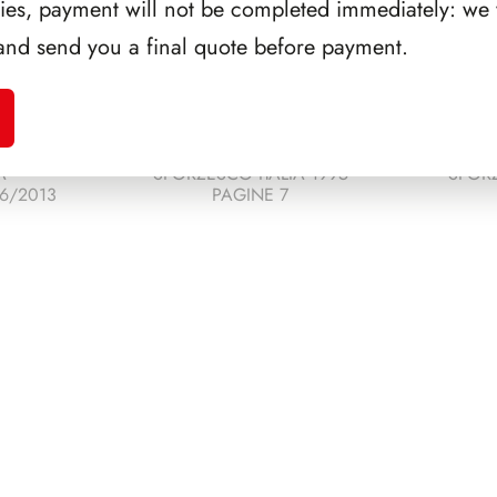
ries, payment will not be completed immediately: we w
and send you a final quote before payment.
A
SFORZESCO ITALIA 1995
SFORZ
6/2013
PAGINE 7