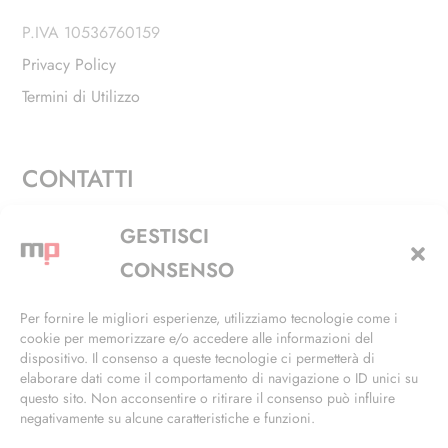
P.IVA 10536760159
Privacy Policy
Termini di Utilizzo
CONTATTI
Via Alfieri, 27 - Trezzano Sul Naviglio (MI)
GESTISCI
+39 02 4846 3155
CONSENSO
+39 02 4846 3148
Per fornire le migliori esperienze, utilizziamo tecnologie come i
cookie per memorizzare e/o accedere alle informazioni del
info@masterphil.it
dispositivo. Il consenso a queste tecnologie ci permetterà di
elaborare dati come il comportamento di navigazione o ID unici su
questo sito. Non acconsentire o ritirare il consenso può influire
negativamente su alcune caratteristiche e funzioni.