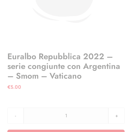
Euralbo Repubblica 2022 –
serie congiunte con Argentina
– Smom – Vaticano
€
5.00
Euralbo
Repubblica