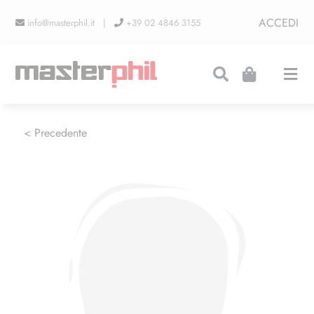
Salta
ACCEDI
info@masterphil.it |
+39 02 4846 3155
al
contenuto
Togg
Navi
PRODUZIONI
< Precedente
LINEA COLLEZIONISMO
FIERE
CONTATTI