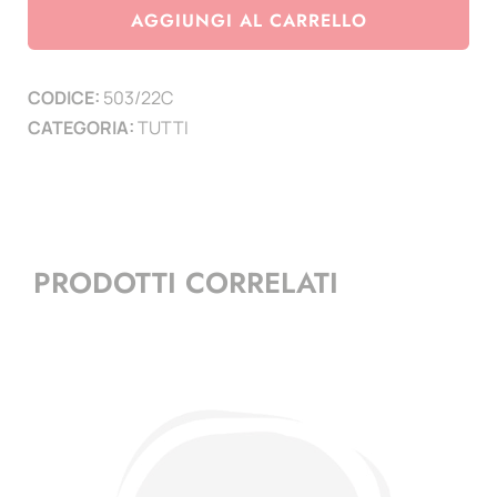
2022
AGGIUNGI AL CARRELLO
-
serie
CODICE:
503/22C
congiunte
CATEGORIA:
TUTTI
con
Argentina
-
Smom
-
PRODOTTI CORRELATI
Vaticano
quantità