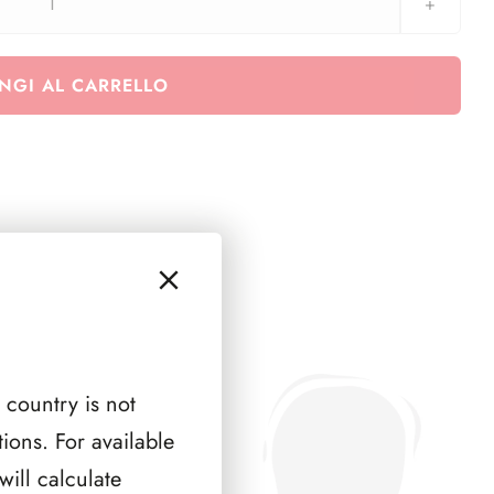
Euralbo
Repubblica
2019
NGI AL CARRELLO
-
serie
congiunte
quantità
 country is not
ions. For available
ill calculate