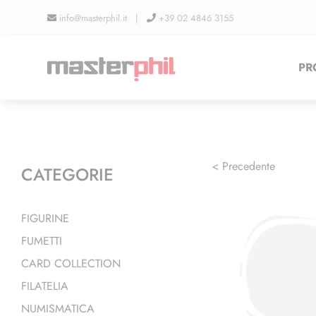
Salta
info@masterphil.it |
+39 02 4846 3155
al
contenuto
PR
< Precedente
CATEGORIE
FIGURINE
FUMETTI
CARD COLLECTION
FILATELIA
NUMISMATICA