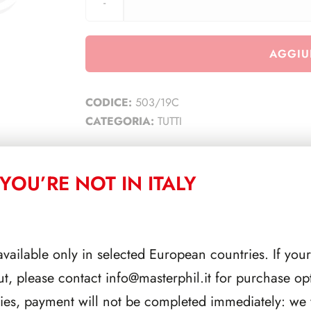
AGGIU
CODICE:
503/19C
CATEGORIA:
TUTTI
YOU’RE NOT IN ITALY
CORRELATI
available only in selected European countries. If your
ut, please contact
info@masterphil.it
for purchase opt
ries, payment will not be completed immediately: we w