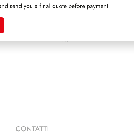
and send you a final quote before payment.
ALFARO
PRESIDENZA SARAGAT
SFORZ
1965/1971
CONTATTI