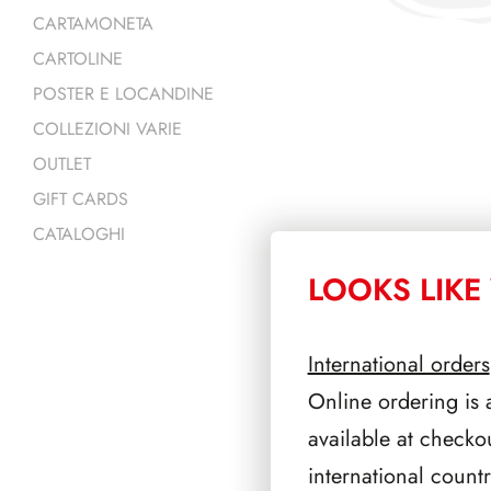
CARTAMONETA
CARTOLINE
POSTER E LOCANDINE
COLLEZIONI VARIE
OUTLET
GIFT CARDS
CATALOGHI
LOOKS LIKE 
PRODOTTI 
International orders
Online ordering is 
available at checko
international count