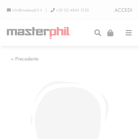
Salta
ACCEDI
info@masterphil.it |
+39 02 4846 3155
al
contenuto
Togg
Navi
PRODUZIONI
< Precedente
LINEA COLLEZIONISMO
FIERE
CONTATTI