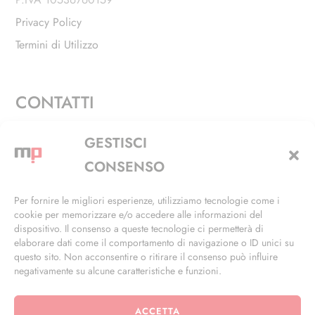
Privacy Policy
Termini di Utilizzo
CONTATTI
Via Alfieri, 27 - Trezzano Sul Naviglio (MI)
GESTISCI
+39 02 4846 3155
CONSENSO
+39 02 4846 3148
Per fornire le migliori esperienze, utilizziamo tecnologie come i
cookie per memorizzare e/o accedere alle informazioni del
info@masterphil.it
dispositivo. Il consenso a queste tecnologie ci permetterà di
elaborare dati come il comportamento di navigazione o ID unici su
questo sito. Non acconsentire o ritirare il consenso può influire
negativamente su alcune caratteristiche e funzioni.
ACCETTA