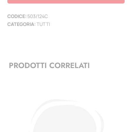
-
serie
CODICE:
503/124C
congiunte
CATEGORIA:
TUTTI
quantità
PRODOTTI CORRELATI