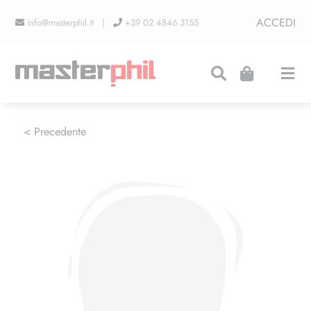
Salta
ACCEDI
info@masterphil.it |
+39 02 4846 3155
al
contenuto
Togg
Navi
PRODUZIONI
< Precedente
LINEA COLLEZIONISMO
FIERE
CONTATTI