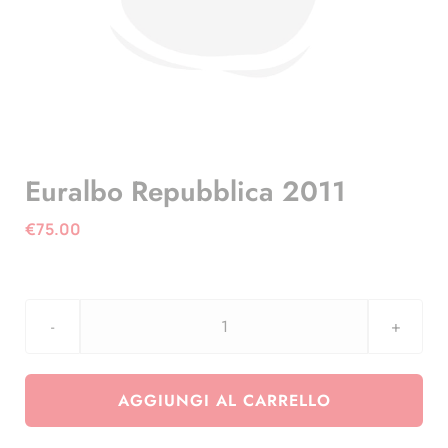
Euralbo Repubblica 2011
€
75.00
Euralbo
Repubblica
2011
AGGIUNGI AL CARRELLO
quantità