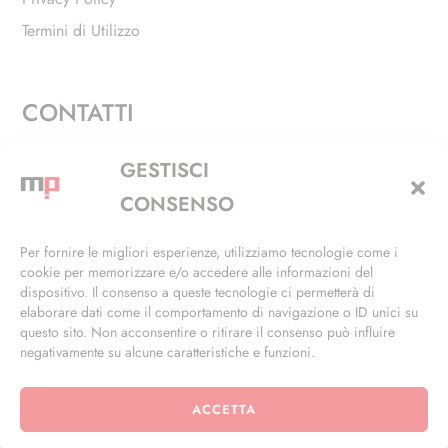
Termini di Utilizzo
CONTATTI
Via Alfieri, 27 - Trezzano Sul Naviglio (MI)
GESTISCI
+39 02 4846 3155
CONSENSO
+39 02 4846 3148
Per fornire le migliori esperienze, utilizziamo tecnologie come i
cookie per memorizzare e/o accedere alle informazioni del
info@masterphil.it
dispositivo. Il consenso a queste tecnologie ci permetterà di
elaborare dati come il comportamento di navigazione o ID unici su
questo sito. Non acconsentire o ritirare il consenso può influire
negativamente su alcune caratteristiche e funzioni.
ACCETTA
© 2026 | All Rights Reserved | Powered by
Ramdac