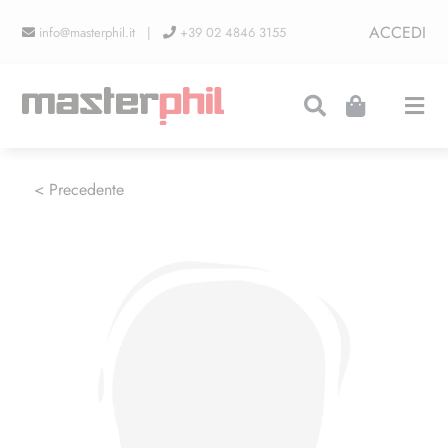
Salta
ACCEDI
info@masterphil.it |
+39 02 4846 3155
al
contenuto
Togg
Navi
PRODUZIONI
< Precedente
LINEA COLLEZIONISMO
FIERE
CONTATTI