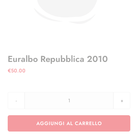
Euralbo Repubblica 2010
€
50.00
Euralbo
Repubblica
2010
AGGIUNGI AL CARRELLO
quantità