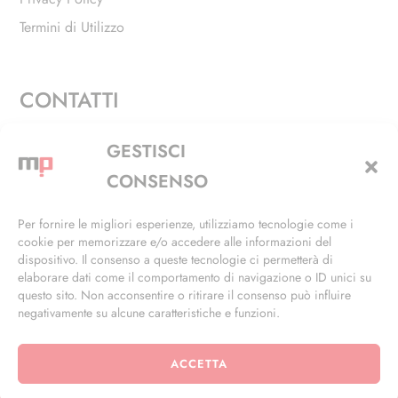
Termini di Utilizzo
CONTATTI
Via Alfieri, 27 - Trezzano Sul Naviglio (MI)
GESTISCI
+39 02 4846 3155
CONSENSO
+39 02 4846 3148
Per fornire le migliori esperienze, utilizziamo tecnologie come i
cookie per memorizzare e/o accedere alle informazioni del
info@masterphil.it
dispositivo. Il consenso a queste tecnologie ci permetterà di
elaborare dati come il comportamento di navigazione o ID unici su
questo sito. Non acconsentire o ritirare il consenso può influire
negativamente su alcune caratteristiche e funzioni.
ACCETTA
© 2026 | All Rights Reserved | Powered by
Ramdac