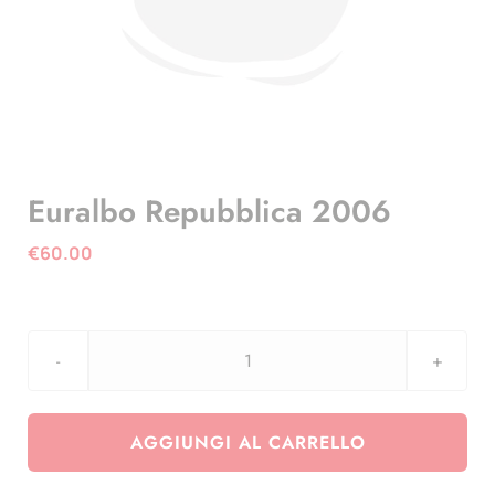
Euralbo Repubblica 2006
€
60.00
Euralbo
Repubblica
2006
AGGIUNGI AL CARRELLO
quantità