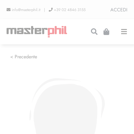
Salta
ACCEDI
info@masterphil.it |
+39 02 4846 3155
al
contenuto
Togg
Navi
PRODUZIONI
< Precedente
LINEA COLLEZIONISMO
FIERE
CONTATTI