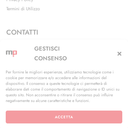
Termini di Utilizzo
CONTATTI
Via Alfieri, 27 - Trezzano Sul Naviglio (MI)
GESTISCI
+39 02 4846 3155
CONSENSO
+39 02 4846 3148
Per fornire le migliori esperienze, utilizziamo tecnologie come i
cookie per memorizzare e/o accedere alle informazioni del
info@masterphil.it
dispositivo. Il consenso a queste tecnologie ci permetterà di
elaborare dati come il comportamento di navigazione o ID unici su
questo sito. Non acconsentire o ritirare il consenso può influire
negativamente su alcune caratteristiche e funzioni.
ACCETTA
© 2026 | All Rights Reserved | Powered by
Ramdac