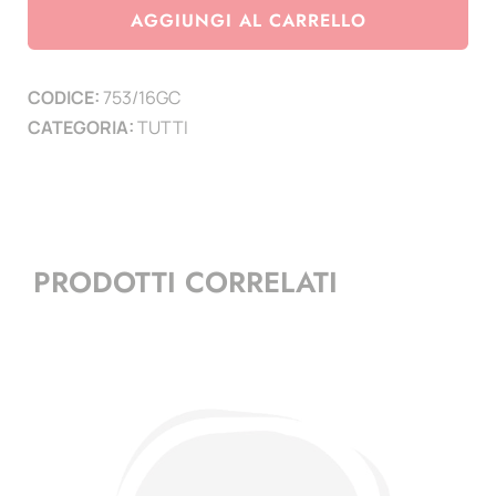
2016
AGGIUNGI AL CARRELLO
-
Giornata
CODICE:
753/16GC
mondiale
CATEGORIA:
TUTTI
della
gioventu
-
minifoglio
quantità
PRODOTTI CORRELATI