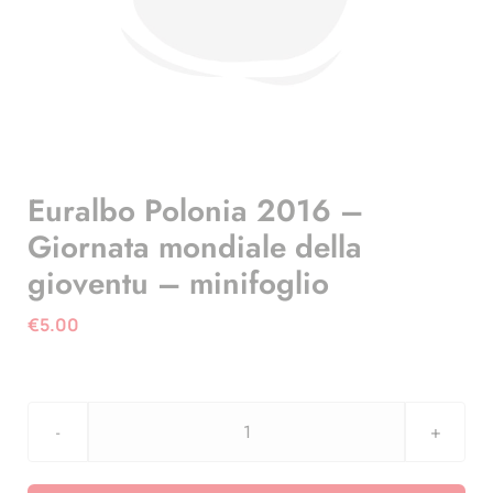
Euralbo Polonia 2016 –
Giornata mondiale della
gioventu – minifoglio
€
5.00
Euralbo
Polonia