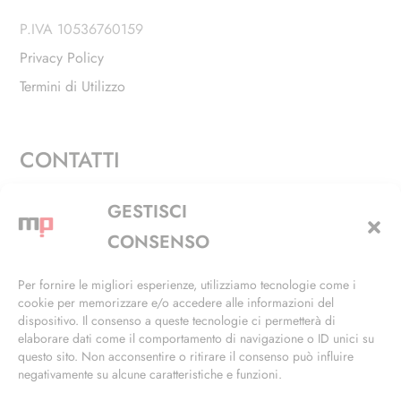
P.IVA 10536760159
Privacy Policy
Termini di Utilizzo
CONTATTI
Via Alfieri, 27 - Trezzano Sul Naviglio (MI)
GESTISCI
+39 02 4846 3155
CONSENSO
+39 02 4846 3148
Per fornire le migliori esperienze, utilizziamo tecnologie come i
cookie per memorizzare e/o accedere alle informazioni del
info@masterphil.it
dispositivo. Il consenso a queste tecnologie ci permetterà di
elaborare dati come il comportamento di navigazione o ID unici su
questo sito. Non acconsentire o ritirare il consenso può influire
negativamente su alcune caratteristiche e funzioni.