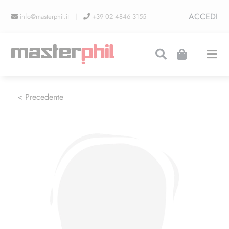
Salta
ACCEDI
info@masterphil.it |
+39 02 4846 3155
al
contenuto
Togg
Navi
PRODUZIONI
< Precedente
LINEA COLLEZIONISMO
FIERE
CONTATTI