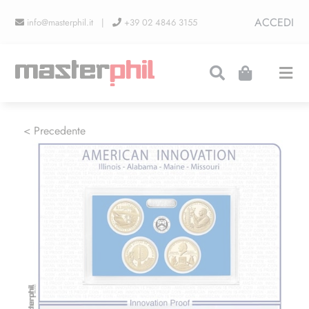
Salta
ACCEDI
info@masterphil.it |
+39 02 4846 3155
al
contenuto
Togg
Navi
PRODUZIONI
< Precedente
LINEA COLLEZIONISMO
FIERE
CONTATTI