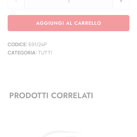
DOLLAR
PROOF
Innovazione
AGGIUNGI AL CARRELLO
-
Aggiornamento
CODICE:
691/24P
2024
CATEGORIA:
TUTTI
quantità
PRODOTTI CORRELATI