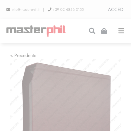
Salta
ACCEDI
info@masterphil.it |
+39 02 4846 3155
al
contenuto
Togg
Navi
PRODUZIONI
< Precedente
LINEA COLLEZIONISMO
FIERE
CONTATTI