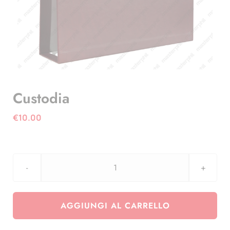
Custodia
€
10.00
Custodia
quantità
AGGIUNGI AL CARRELLO