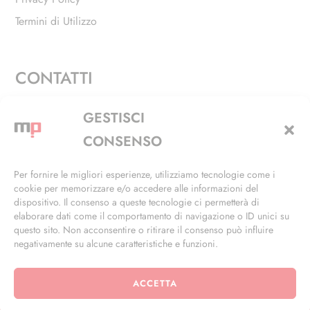
Termini di Utilizzo
CONTATTI
Via Alfieri, 27 - Trezzano Sul Naviglio (MI)
GESTISCI
+39 02 4846 3155
CONSENSO
+39 02 4846 3148
Per fornire le migliori esperienze, utilizziamo tecnologie come i
cookie per memorizzare e/o accedere alle informazioni del
info@masterphil.it
dispositivo. Il consenso a queste tecnologie ci permetterà di
elaborare dati come il comportamento di navigazione o ID unici su
questo sito. Non acconsentire o ritirare il consenso può influire
negativamente su alcune caratteristiche e funzioni.
ACCETTA
© 2026 | All Rights Reserved | Powered by
Ramdac