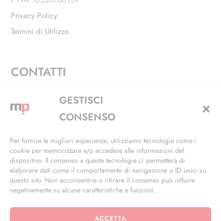
Privacy Policy
Termini di Utilizzo
CONTATTI
Via Alfieri, 27 - Trezzano Sul Naviglio (MI)
GESTISCI
+39 02 4846 3155
CONSENSO
+39 02 4846 3148
Per fornire le migliori esperienze, utilizziamo tecnologie come i
cookie per memorizzare e/o accedere alle informazioni del
info@masterphil.it
dispositivo. Il consenso a queste tecnologie ci permetterà di
elaborare dati come il comportamento di navigazione o ID unici su
questo sito. Non acconsentire o ritirare il consenso può influire
negativamente su alcune caratteristiche e funzioni.
ACCETTA