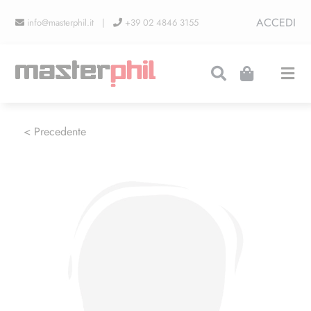
Salta
ACCEDI
info@masterphil.it |
+39 02 4846 3155
al
contenuto
Togg
Navi
PRODUZIONI
< Precedente
LINEA COLLEZIONISMO
FIERE
CONTATTI