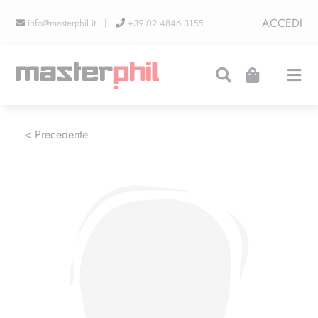
Salta
ACCEDI
info@masterphil.it |
+39 02 4846 3155
al
contenuto
Togg
Navi
PRODUZIONI
< Precedente
LINEA COLLEZIONISMO
FIERE
CONTATTI