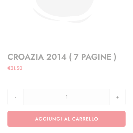
CROAZIA 2014 ( 7 PAGINE )
€
31.50
CROAZIA
2014
(
AGGIUNGI AL CARRELLO
7
PAGINE