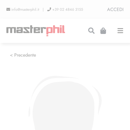
Salta
ACCEDI
info@masterphil.it |
+39 02 4846 3155
al
contenuto
Togg
Navi
PRODUZIONI
< Precedente
LINEA COLLEZIONISMO
FIERE
CONTATTI