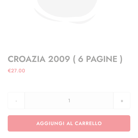
CROAZIA 2009 ( 6 PAGINE )
€
27.00
CROAZIA
2009
(
AGGIUNGI AL CARRELLO
6
PAGINE