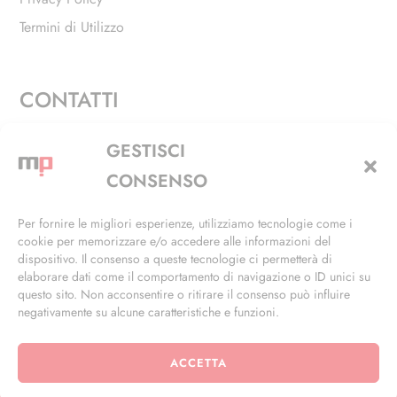
Termini di Utilizzo
CONTATTI
Via Alfieri, 27 - Trezzano Sul Naviglio (MI)
GESTISCI
+39 02 4846 3155
CONSENSO
+39 02 4846 3148
Per fornire le migliori esperienze, utilizziamo tecnologie come i
cookie per memorizzare e/o accedere alle informazioni del
info@masterphil.it
dispositivo. Il consenso a queste tecnologie ci permetterà di
elaborare dati come il comportamento di navigazione o ID unici su
questo sito. Non acconsentire o ritirare il consenso può influire
negativamente su alcune caratteristiche e funzioni.
ACCETTA
© 2026 | All Rights Reserved | Powered by
Ramdac