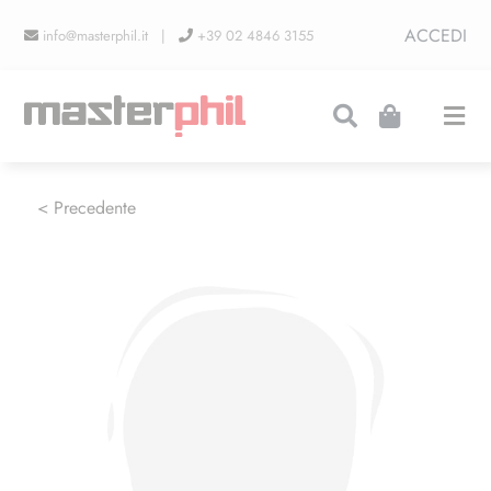
Salta
ACCEDI
info@masterphil.it |
+39 02 4846 3155
al
contenuto
Togg
Navi
PRODUZIONI
< Precedente
LINEA COLLEZIONISMO
FIERE
CONTATTI