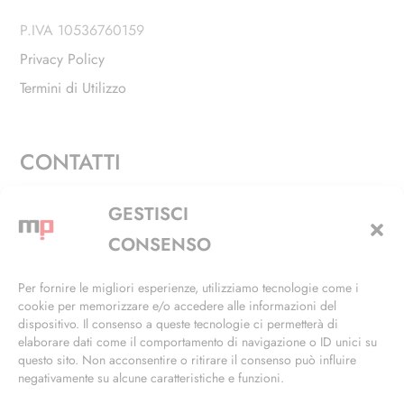
P.IVA 10536760159
Privacy Policy
Termini di Utilizzo
CONTATTI
Via Alfieri, 27 - Trezzano Sul Naviglio (MI)
GESTISCI
+39 02 4846 3155
CONSENSO
+39 02 4846 3148
Per fornire le migliori esperienze, utilizziamo tecnologie come i
cookie per memorizzare e/o accedere alle informazioni del
info@masterphil.it
dispositivo. Il consenso a queste tecnologie ci permetterà di
elaborare dati come il comportamento di navigazione o ID unici su
questo sito. Non acconsentire o ritirare il consenso può influire
negativamente su alcune caratteristiche e funzioni.