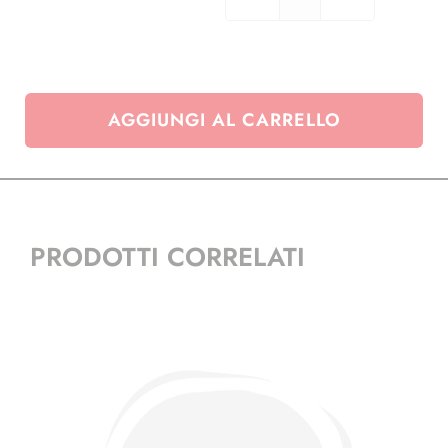
Lastra
coprivassoio
-
f,to
21x32
AGGIUNGI AL CARRELLO
cm
quantità
PRODOTTI CORRELATI