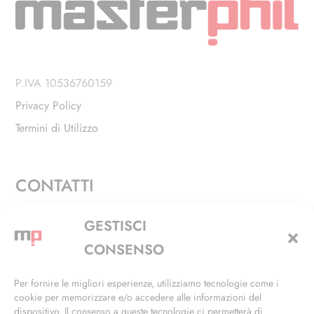
P.IVA 10536760159
Privacy Policy
Termini di Utilizzo
CONTATTI
Via Alfieri, 27 - Trezzano Sul Naviglio (MI)
GESTISCI
+39 02 4846 3155
CONSENSO
+39 02 4846 3148
Per fornire le migliori esperienze, utilizziamo tecnologie come i
cookie per memorizzare e/o accedere alle informazioni del
info@masterphil.it
dispositivo. Il consenso a queste tecnologie ci permetterà di