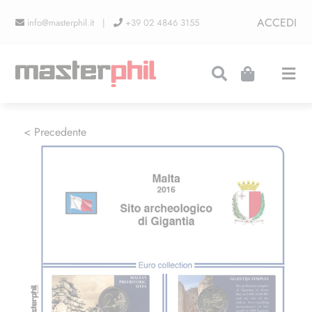
Salta
ACCEDI
info@masterphil.it |
+39 02 4846 3155
al
contenuto
Togg
Navi
PRODUZIONI
< Precedente
LINEA COLLEZIONISMO
FIERE
CONTATTI