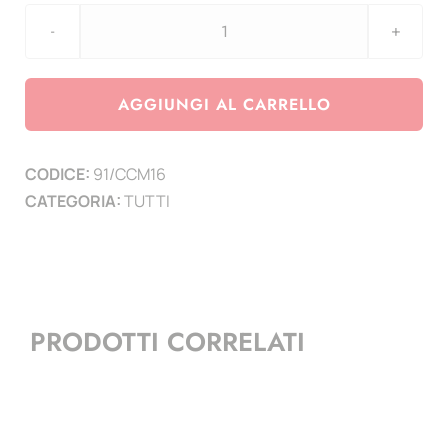
aggiornamento
Coin
CARD
AGGIUNGI AL CARRELLO
Malta
2016
CODICE:
91/CCM16
-
CATEGORIA:
TUTTI
Sito
archeologico
di
Gigantia
quantità
PRODOTTI CORRELATI