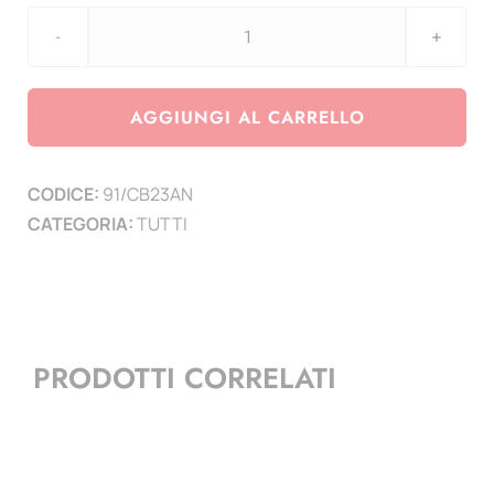
aggiornamento
Coin
CARD
AGGIUNGI AL CARRELLO
Belgio
2023
CODICE:
91/CB23AN
75°
CATEGORIA:
TUTTI
Anniversario
Suffragio
femminile
in
Belgio
PRODOTTI CORRELATI
quantità