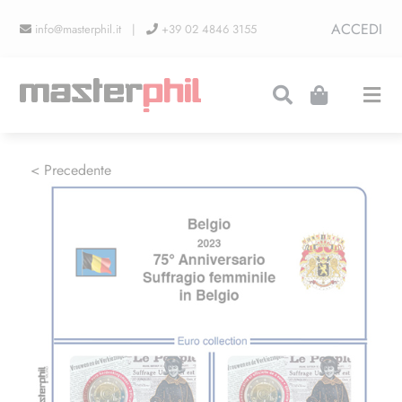
Salta
ACCEDI
info@masterphil.it |
+39 02 4846 3155
al
contenuto
Togg
Navi
PRODUZIONI
< Precedente
LINEA COLLEZIONISMO
FIERE
CONTATTI