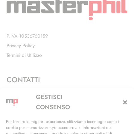
P.IVA 10536760159
Privacy Policy
Termini di Utilizzo
CONTATTI
Via Alfieri, 27 - Trezzano Sul Naviglio (MI)
GESTISCI
+39 02 4846 3155
CONSENSO
+39 02 4846 3148
Per fornire le migliori esperienze, utilizziamo tecnologie come i
cookie per memorizzare e/o accedere alle informazioni del
info@masterphil.it
dispositivo. Il consenso a queste tecnologie ci permetterà di