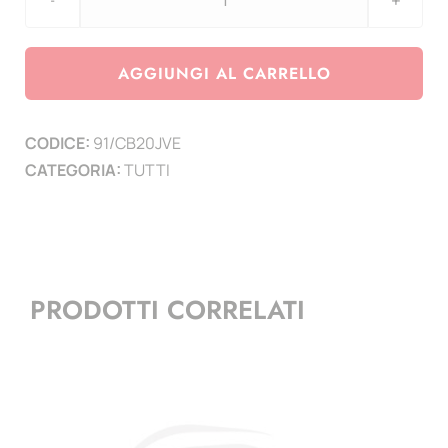
aggiornamento
Coin
CARD
AGGIUNGI AL CARRELLO
Belgio
2020
CODICE:
91/CB20JVE
Jan
CATEGORIA:
TUTTI
van
Eyck
quantità
PRODOTTI CORRELATI