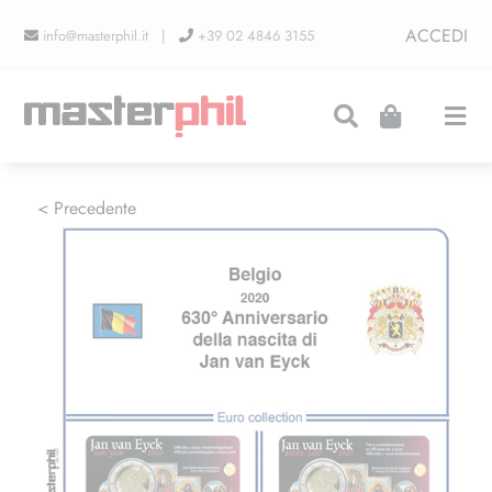
Salta
ACCEDI
info@masterphil.it |
+39 02 4846 3155
al
contenuto
Togg
Navi
PRODUZIONI
< Precedente
LINEA COLLEZIONISMO
FIERE
CONTATTI