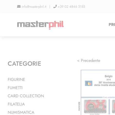
Salta
info@masterphil.it |
+39 02 4846 3155
al
contenuto
PR
< Precedente
CATEGORIE
FIGURINE
FUMETTI
CARD COLLECTION
FILATELIA
NUMISMATICA