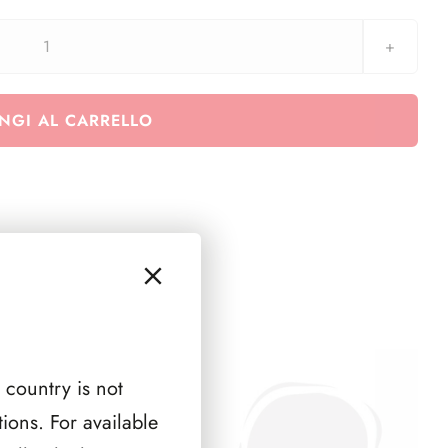
aggiornamento
Coin
CARD
NGI AL CARRELLO
Belgio
2018
50
anni
dalla
rivolta
studentesca
quantità
 country is not
ions. For available