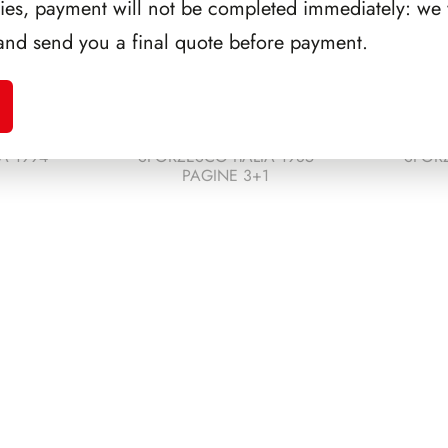
ries, payment will not be completed immediately: we w
and send you a final quote before payment.
A 1994
SFORZESCO ITALIA 1985
SFORZ
PAGINE 3+1