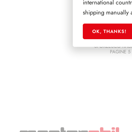
international count
shipping manually 
OK, THANKS!
SFORZESCO ITALI
PAGINE 5