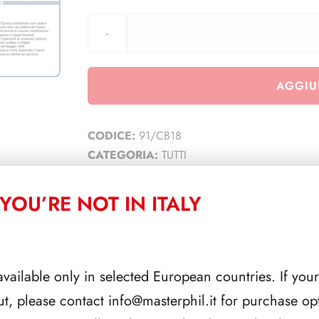
AGGIU
CODICE:
91/CB18
CATEGORIA:
TUTTI
YOU’RE NOT IN ITALY
CORRELATI
available only in selected European countries. If your
ut, please contact
info@masterphil.it
for purchase opt