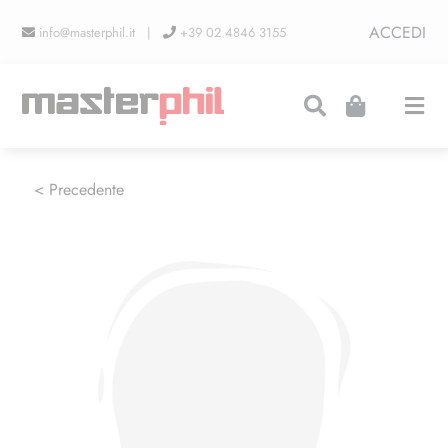
Salta
ACCEDI
info@masterphil.it |
+39 02 4846 3155
al
contenuto
Togg
Navi
PRODUZIONI
< Precedente
LINEA COLLEZIONISMO
FIERE
CONTATTI