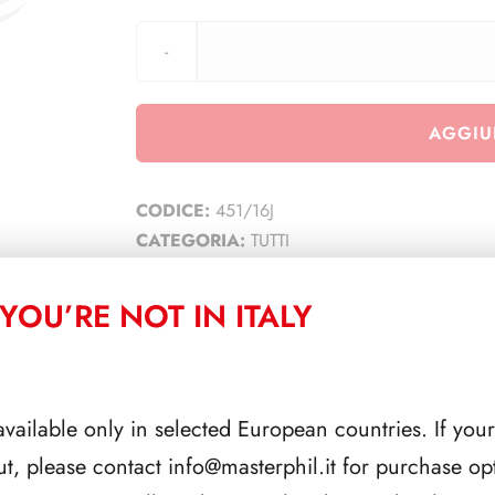
AGGIU
CODICE:
451/16J
CATEGORIA:
TUTTI
YOU’RE NOT IN ITALY
CORRELATI
available only in selected European countries. If your
ut, please contact
info@masterphil.it
for purchase opt