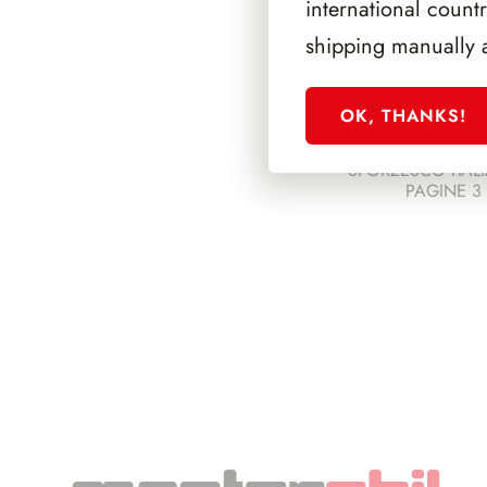
international count
shipping manually 
OK, THANKS!
SFORZESCO ITALI
PAGINE 3