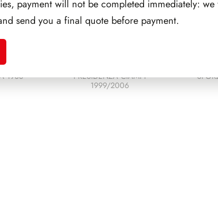
ries, payment will not be completed immediately: we w
and send you a final quote before payment.
A 1988
PRESIDENZA CIAMPI
SFORZ
1999/2006