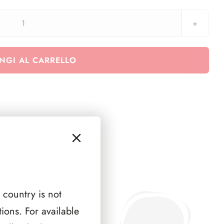
Sforzesco
-
Calcio
NGI AL CARRELLO
-
Juventus
campione
di
Italia
2015/2016
-
minifoglio
quantità
 country is not
ions. For available