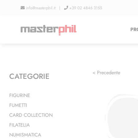
Salta
info@masterphil.it |
+39 02 4846 3155
al
contenuto
PR
< Precedente
CATEGORIE
FIGURINE
FUMETTI
CARD COLLECTION
FILATELIA
NUMISMATICA