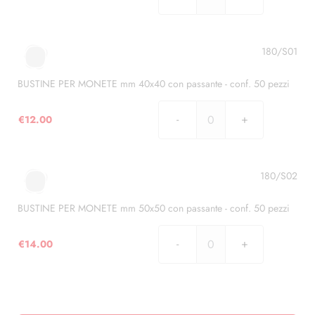
BUSTINE
PER
MONETE
mm
180/S01
30x30
con
BUSTINE PER MONETE mm 40x40 con passante - conf. 50 pezzi
passante
-
€
12.00
BUSTINE
conf.
PER
50
MONETE
pezzi
mm
180/S02
quantità
40x40
con
BUSTINE PER MONETE mm 50x50 con passante - conf. 50 pezzi
passante
-
€
14.00
BUSTINE
conf.
PER
50
MONETE
pezzi
mm
quantità