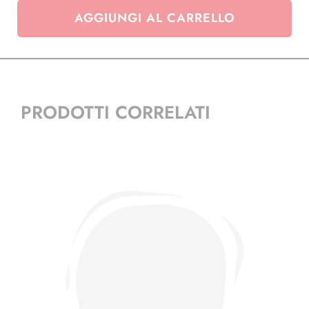
50x50
AGGIUNGI AL CARRELLO
con
passante
-
conf.
50
pezzi
PRODOTTI CORRELATI
quantità