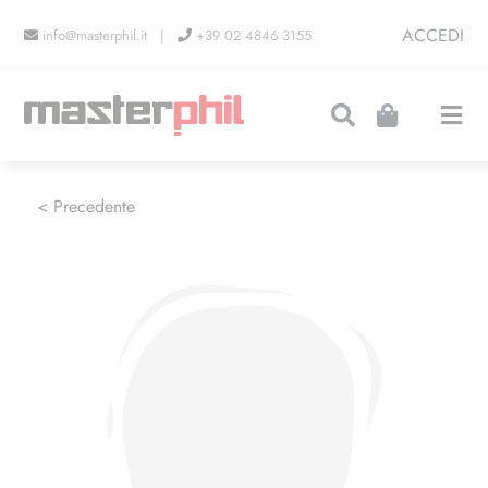
Salta
ACCEDI
info@masterphil.it |
+39 02 4846 3155
al
contenuto
Togg
Navi
PRODUZIONI
< Precedente
LINEA COLLEZIONISMO
FIERE
CONTATTI