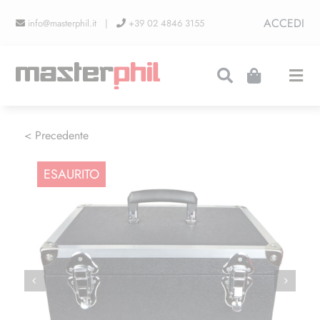
Salta
ACCEDI
info@masterphil.it |
+39 02 4846 3155
al
contenuto
Togg
Navi
PRODUZIONI
< Precedente
ESAURITO
LINEA COLLEZIONISMO
FIERE
CONTATTI