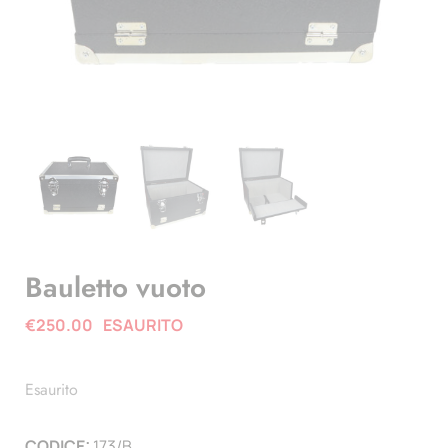
Bauletto vuoto
€
250.00
ESAURITO
Esaurito
CODICE:
173/B