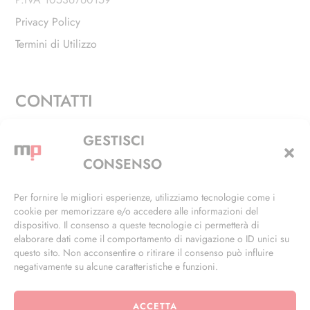
Privacy Policy
Termini di Utilizzo
CONTATTI
Via Alfieri, 27 - Trezzano Sul Naviglio (MI)
GESTISCI
+39 02 4846 3155
CONSENSO
+39 02 4846 3148
Per fornire le migliori esperienze, utilizziamo tecnologie come i
cookie per memorizzare e/o accedere alle informazioni del
info@masterphil.it
dispositivo. Il consenso a queste tecnologie ci permetterà di
elaborare dati come il comportamento di navigazione o ID unici su
questo sito. Non acconsentire o ritirare il consenso può influire
negativamente su alcune caratteristiche e funzioni.
ACCETTA