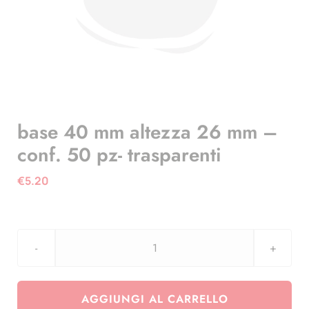
base 40 mm altezza 26 mm –
conf. 50 pz- trasparenti
€
5.20
base
40
mm
AGGIUNGI AL CARRELLO