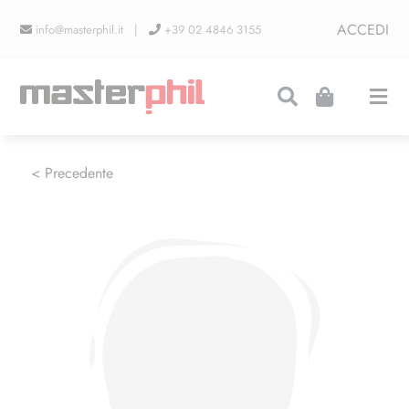
Salta
ACCEDI
info@masterphil.it |
+39 02 4846 3155
al
contenuto
Togg
Navi
PRODUZIONI
< Precedente
LINEA COLLEZIONISMO
FIERE
CONTATTI