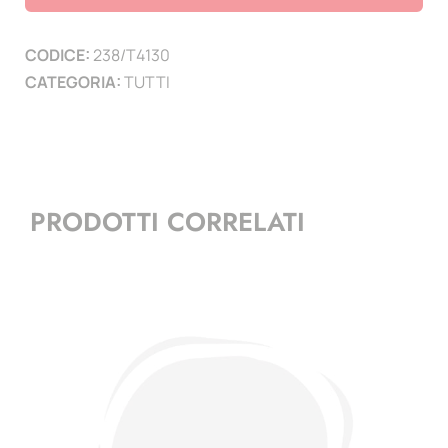
altezza
26
CODICE:
238/T4130
mm
CATEGORIA:
TUTTI
-
conf.
50
pz-
trasparenti
PRODOTTI CORRELATI
quantità