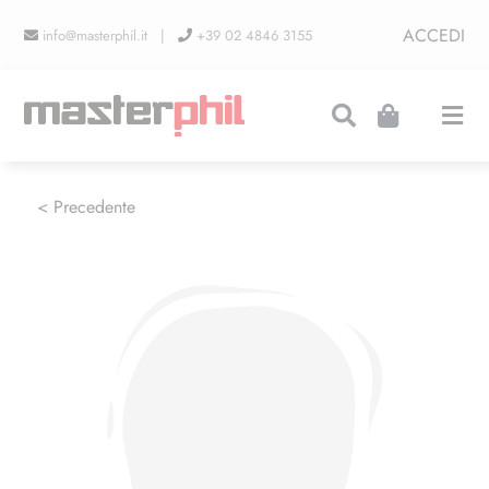
Salta
ACCEDI
info@masterphil.it |
+39 02 4846 3155
al
contenuto
Togg
Navi
PRODUZIONI
< Precedente
LINEA COLLEZIONISMO
FIERE
CONTATTI