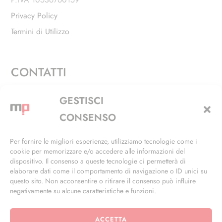
Privacy Policy
Termini di Utilizzo
CONTATTI
Via Alfieri, 27 - Trezzano Sul Naviglio (MI)
GESTISCI
+39 02 4846 3155
CONSENSO
+39 02 4846 3148
Per fornire le migliori esperienze, utilizziamo tecnologie come i
cookie per memorizzare e/o accedere alle informazioni del
info@masterphil.it
dispositivo. Il consenso a queste tecnologie ci permetterà di
elaborare dati come il comportamento di navigazione o ID unici su
questo sito. Non acconsentire o ritirare il consenso può influire
negativamente su alcune caratteristiche e funzioni.
ACCETTA