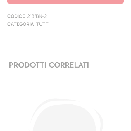
Regno
d'Italia
CODICE:
218/BN-2
quantità
CATEGORIA:
TUTTI
PRODOTTI CORRELATI