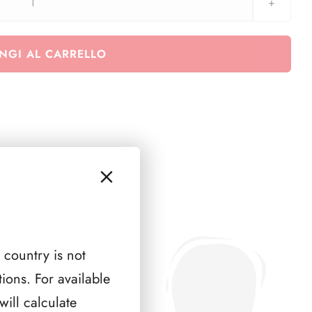
AUSTRIA
1951
(
NGI AL CARRELLO
2
PAGINE
)
quantità
 country is not
ions. For available
ill calculate