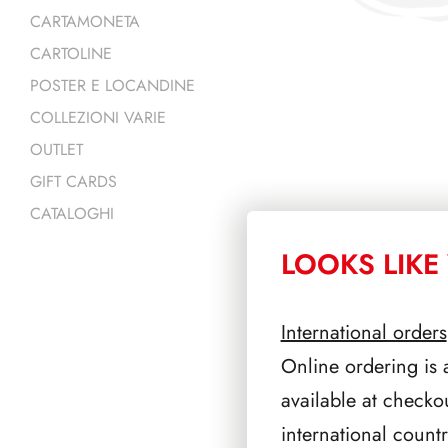
CARTAMONETA
CARTOLINE
POSTER E LOCANDINE
COLLEZIONI VARIE
OUTLET
GIFT CARDS
CATALOGHI
LOOKS LIKE 
PRODOTTI 
International orders
Online ordering is 
available at checko
international count