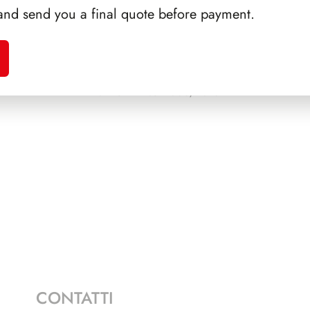
and send you a final quote before payment.
EONE
PRESIDENZA
PRES
NAPOLITANO 2006/2013
CONTATTI