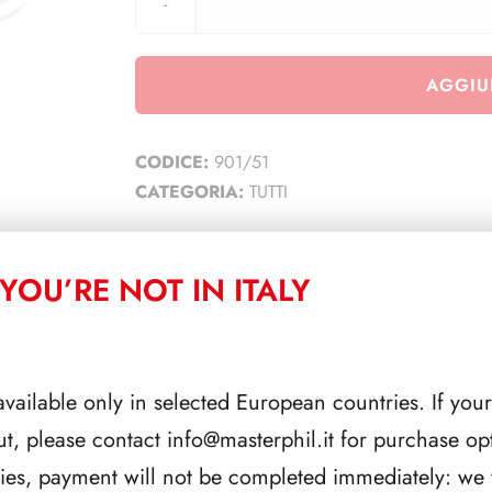
AGGIU
CODICE:
901/51
CATEGORIA:
TUTTI
YOU’RE NOT IN ITALY
CORRELATI
available only in selected European countries. If your
ut, please contact
info@masterphil.it
for purchase opt
ries, payment will not be completed immediately: we w