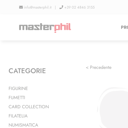
Salta
info@masterphil.it |
+39 02 4846 3155
al
contenuto
PR
< Precedente
CATEGORIE
FIGURINE
FUMETTI
CARD COLLECTION
FILATELIA
NUMISMATICA