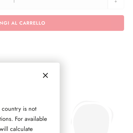
AUSTRIA
1991
(
NGI AL CARRELLO
5
PAGINE
)
quantità
 country is not
ions. For available
ill calculate