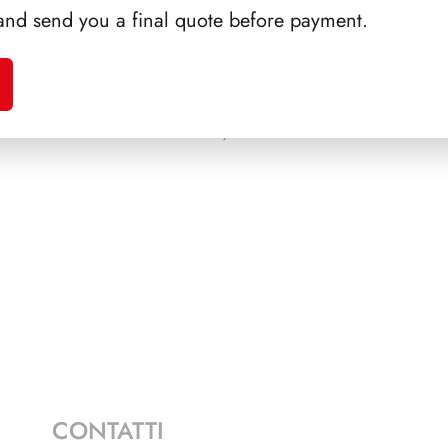
and send you a final quote before payment.
ALFARO
PRESIDENZA SARAGAT
PRE
1965/1971
CONTATTI