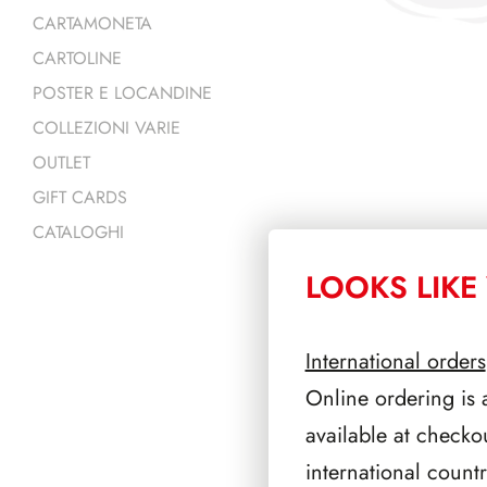
CARTAMONETA
CARTOLINE
POSTER E LOCANDINE
COLLEZIONI VARIE
OUTLET
GIFT CARDS
CATALOGHI
LOOKS LIKE 
PRODOTTI 
International orders
Online ordering is 
available at checko
international count