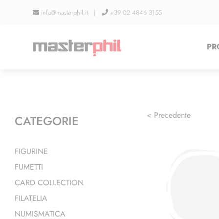
Salta
info@masterphil.it |
+39 02 4846 3155
al
contenuto
PR
< Precedente
CATEGORIE
FIGURINE
FUMETTI
CARD COLLECTION
FILATELIA
NUMISMATICA