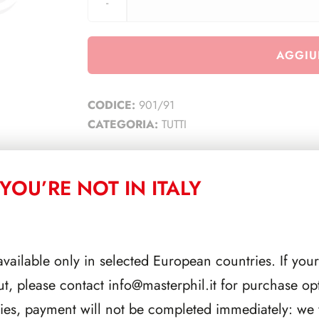
AGGIU
CODICE:
901/91
CATEGORIA:
TUTTI
YOU’RE NOT IN ITALY
CORRELATI
available only in selected European countries. If your
ut, please contact
info@masterphil.it
for purchase opt
ries, payment will not be completed immediately: we w