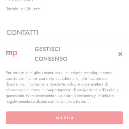
Termini di Utilizzo
CONTATTI
Via Alfieri, 27 - Trezzano Sul Naviglio (MI)
GESTISCI
+39 02 4846 3155
CONSENSO
+39 02 4846 3148
Per fornire le migliori esperienze, utilizziamo tecnologie come i
cookie per memorizzare e/o accedere alle informazioni del
info@masterphil.it
dispositivo. Il consenso a queste tecnologie ci permetterà di
elaborare dati come il comportamento di navigazione o ID unici su
questo sito. Non acconsentire o ritirare il consenso può influire
negativamente su alcune caratteristiche e funzioni.
ACCETTA
© 2026 | All Rights Reserved | Powered by
Ramdac