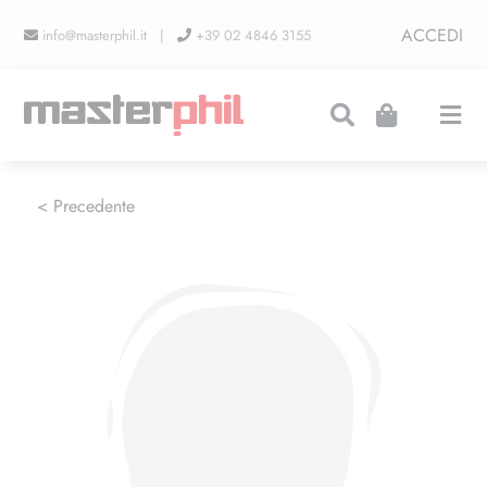
Salta
ACCEDI
info@masterphil.it |
+39 02 4846 3155
al
contenuto
Togg
Navi
PRODUZIONI
< Precedente
LINEA COLLEZIONISMO
FIERE
CONTATTI