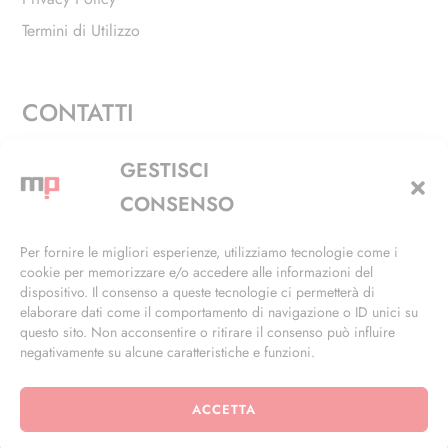
Termini di Utilizzo
CONTATTI
Via Alfieri, 27 - Trezzano Sul Naviglio (MI)
GESTISCI
+39 02 4846 3155
CONSENSO
+39 02 4846 3148
Per fornire le migliori esperienze, utilizziamo tecnologie come i
cookie per memorizzare e/o accedere alle informazioni del
info@masterphil.it
dispositivo. Il consenso a queste tecnologie ci permetterà di
elaborare dati come il comportamento di navigazione o ID unici su
questo sito. Non acconsentire o ritirare il consenso può influire
negativamente su alcune caratteristiche e funzioni.
ACCETTA
© 2026 | All Rights Reserved | Powered by
Ramdac