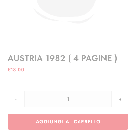
AUSTRIA 1982 ( 4 PAGINE )
€
18.00
AUSTRIA
1982
(
AGGIUNGI AL CARRELLO
4
PAGINE