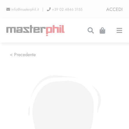
Salta
ACCEDI
info@masterphil.it |
+39 02 4846 3155
al
contenuto
Togg
Navi
PRODUZIONI
< Precedente
LINEA COLLEZIONISMO
FIERE
CONTATTI