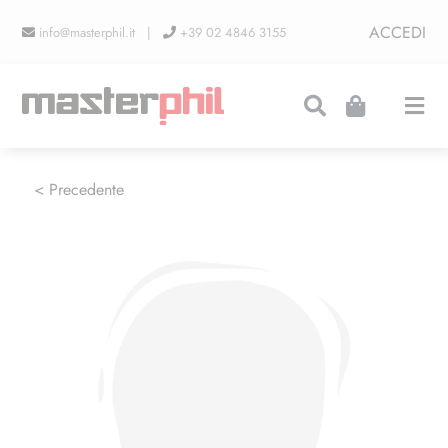
Salta
ACCEDI
info@masterphil.it |
+39 02 4846 3155
al
contenuto
Togg
Navi
PRODUZIONI
< Precedente
LINEA COLLEZIONISMO
FIERE
CONTATTI