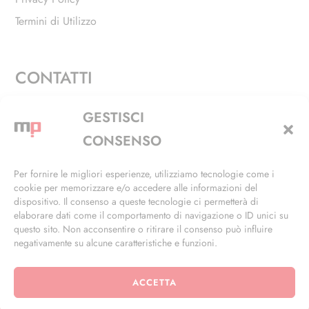
Termini di Utilizzo
CONTATTI
Via Alfieri, 27 - Trezzano Sul Naviglio (MI)
GESTISCI
+39 02 4846 3155
CONSENSO
+39 02 4846 3148
Per fornire le migliori esperienze, utilizziamo tecnologie come i
cookie per memorizzare e/o accedere alle informazioni del
info@masterphil.it
dispositivo. Il consenso a queste tecnologie ci permetterà di
elaborare dati come il comportamento di navigazione o ID unici su
questo sito. Non acconsentire o ritirare il consenso può influire
negativamente su alcune caratteristiche e funzioni.
ACCETTA
© 2026 | All Rights Reserved | Powered by
Ramdac